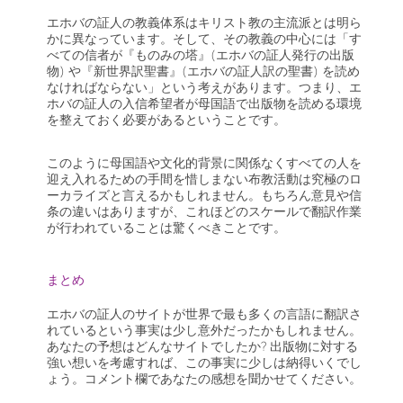
エホバの証人の教義体系はキリスト教の主流派とは明ら
かに異なっています。そして、その教義の中心には「す
べての信者が『ものみの塔』(エホバの証人発行の出版
物) や『新世界訳聖書』(エホバの証人訳の聖書) を読め
なければならない」という考えがあります。つまり、エ
ホバの証人の入信希望者が母国語で出版物を読める環境
を整えておく必要があるということです。
このように母国語や文化的背景に関係なくすべての人を
迎え入れるための手間を惜しまない布教活動は究極のロ
ーカライズと言えるかもしれません。もちろん意見や信
条の違いはありますが、これほどのスケールで翻訳作業
が行われていることは驚くべきことです。
まとめ
エホバの証人のサイトが世界で最も多くの言語に翻訳さ
れているという事実は少し意外だったかもしれません。
あなたの予想はどんなサイトでしたか? 出版物に対する
強い想いを考慮すれば、この事実に少しは納得いくでし
ょう。コメント欄であなたの感想を聞かせてください。