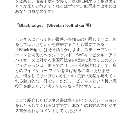
を提案し、優柔不断をやめて、目標に向かって歩み出す
ときが来たと教えてくれるはずです。結局歩き出すのは
あなた自身なのです!
『Black Edge』 (Sheelah Kolhatkar 著)
ビジネスにとって何が最善かを知るのと同じように、何
をしてはいけないかを理解することも重要である ｰ
『Black Edge』はそう語りかけます。スティーブン・コ
ーエンと同氏のヘッジファンド、SACキャピタル・アド
バイザーズに対する米国司法省の捜査に基づくこのノン
フィクションは、まるでスリラー小説を読むようで、多
くのワイドショー ファンを喜ばせるに違いありませ
ん。何をしてはいけないかについて深い洞察を与えてく
れる魅力的な一冊です。ただし、ビジネスという長い懲
役刑を終えたいと考えているなら別ですが……。
ここで紹介したビジネス書は多くのインスピレーション
をもたらしてくれるはずです。あなたのお勧めのビジネ
ス書があればコメントしてください!