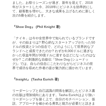
ました。お祭りシーズンが過ぎ、新年を迎えて、2018
年がスタートした今、2018年にビジネスを効率的にし
て、顧客数を増やし、大きな成果を上げるために新しく
次の5冊を紹介します。
『Shoe Dog』 (Phil Knight 著)
「ナイキ」は今や全世界中で知られているブランドです
が、その始まりは? 野心的なスタートアップがたった50
ドルの投資と1つの信念で、どのようにして世界的なブ
ランドへと成長できたのか? わずか8,000ドルに過ぎな
かった収益年間が30億ドルに達するほどになったのはな
ぜか? この刺激的な自叙伝『Shoe Dog (シュードッ
ク)』では、自らの信念にこだわりながらビジネスの世
界で成功を収めた作者の姿が魅力的に描かれています。
『Insight』 (Tasha Eurich 著)
リーダーシップと自己認識の関係を解説したビジネス書
の出版は増加傾向にあります。Tasha Eurichはより強い
リーダーシップを築く上で、自分のモチベーション、仮
説、アプローチを確かめる勇気と能力が必要だと説きま