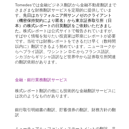
Tomedesでは金融ビジネス翻訳から金融不動産翻訳まで
さまざまな財務翻訳サービスを定期的に提供していま
す。
先日はカリフォルニア州サンノゼのクライアント
（機密保持契約により匿名）から東京証券取引所（日
本）の株式レポートの日英翻訳をご依頼いただきまし
た。
株式レポートは公式サイトで報告されていますが、
すばやく情報を知りたい投資家は即座にレポートが必要
です。当社では財務レポートをできるだけ早く（数時間
以内に）翻訳できるよう努めています。ニューヨークか
らヘブライ語訳、ワシントン D.C.からフランス語訳、
シカゴからギリシャ語訳など世界中から証券取引所関連
の翻訳依頼があります。
金融・銀行業務翻訳サービス
株式レポート翻訳の他にも技術的な金融翻訳サービスに
は次のようなものがあります。
銀行取引明細書の翻訳、貯蓄債券の翻訳、財務方針の翻
訳
ミューチュアル・ファンド・ステートメントの翻訳、共