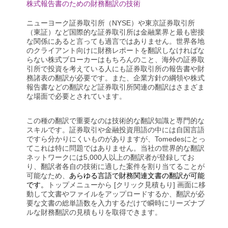
株式報告書のための財務翻訳の技術
ニューヨーク証券取引所（NYSE）や東京証券取引所
（東証）など国際的な証券取引所は金融業界と最も密接
な関係にあると言っても過言ではありません。世界各地
のクライアント向けに財務レポートを翻訳しなければな
らない株式ブローカーはもちろんのこと、海外の証券取
引所で投資を考えている人にも証券取引所の報告書や財
務諸表の翻訳が必要です。また、企業方針の綱領や株式
報告書などの翻訳など証券取引所関連の翻訳はさまざま
な場面で必要とされています。
この種の翻訳で重要なのは技術的な翻訳知識と専門的な
スキルです。証券取引や金融投資用語の中には自国言語
ですら分かりにくいものがありますが、Tomedesにとっ
てこれは特に問題ではありません。当社の世界的な翻訳
ネットワークには5,000人以上の翻訳者が登録してお
り、翻訳者各自の技術に適した案件を割り当てることが
可能なため、
あらゆる言語で財務関連文書の翻訳が可能
です。
トップメニューから [クリック見積もり] 画面に移
動して文書やファイルをアップロードするか、翻訳が必
要な文書の総単語数を入力するだけで瞬時にリーズナブ
ルな
財務翻訳
の見積もりを取得できます。