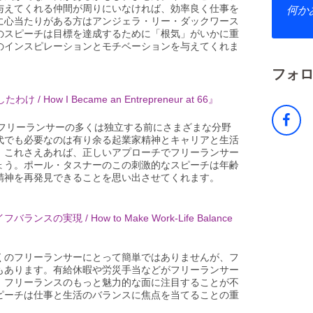
与えてくれる仲間が周りにいなければ、効率良く仕事を
何か
に心当たりがある方はアンジェラ・リー・ダックワース
のスピーチは目標を達成するために「根気」がいかに重
のインスピレーションとモチベーションを与えてくれま
フォ
ow I Became an Entrepreneur at 66』
。フリーランサーの多くは独立する前にさまざまな分野
代でも必要なのは有り余る起業家精神とキャリアと生活
。これさえあれば、正しいアプローチでフリーランサー
ょう。ポール・タスナーのこの刺激的なスピーチは年齢
精神を再発見できることを思い出させてくれます。
実現 / How to Make Work-Life Balance
くのフリーランサーにとって簡単ではありませんが、フ
もあります。有給休暇や労災手当などがフリーランサー
、フリーランスのもっと魅力的な面に注目することが不
ピーチは仕事と生活のバランスに焦点を当てることの重