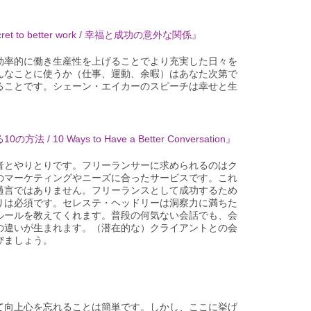
t to better work / 幸福と成功の意外な関係』
効率的に働き生産性を上げることでより充実した日々を
んなことに使うか（仕事、運動、余暇）はあなた次第で
ることです。シェーン・エイカーのスピーチは幸せと生
10 Ways to Have a Better Conversation』
者とやりとりです。フリーランサーに求められるのはク
のマーケティングやニーズに合ったサービスです。これ
過言ではありません。フリーランスとして成功するため
りは必須です。セレステ・ヘッドリーは洞察力に満ちた
ルールを教えてくれます。普段の何気ない会話でも、会
の違いが生まれます。（潜在的な）クライアントとの会
びましょう。
て向上心を忘れることは簡単です。しかし、ここに挙げ