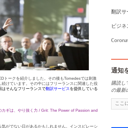
翻訳サ
ビジネ
Corona
通知
Dトークを紹介しました。その後もTomedesでは刺激
購読し
クし続けています。その中にはフリーランスに関連した役
回はそんなフリーランスで
翻訳サービス
を提供している
の最新
く力 / Grit: The Power of Passion and
る気がでない日があるかもしれません。インスピレーシ