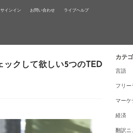
サインイン
お問い合わせ
ライブヘルプ
カテ
ックして欲しい5つのTED
言語
フリー
マーケ
経済
翻訳ニ