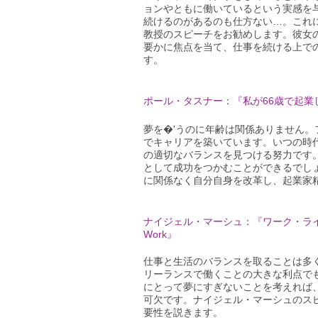
ョンやともに働いているという実感を
続けるのがあるのも仕方ない…。これ
教授のスピーチをお勧めします。彼女
要かに焦点を当て、仕事を続ける上で
す。
ポール・タスナー：『私が66歳で起業したわけ / H
夢を�'うのに年齢は関係ありません
でキャリアを築いています。いつの時
の適切なバランスを見つける努力です
として成功をつかむことができるでし
に関係なく自分自身を改革し、起業家
ナイジェル・マーシュ：『ワーク・ライフバランスの
Work』
仕事と生活のバランスを取ることは多
リーランスで働くことの大きな利点で
にとって夢にすぎないことを考えれば
可欠です。ナイジェル・マーシュのス
要性を説きます。