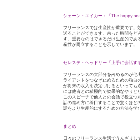
シェーン・エイカー：『The happy secre
フリーランスでは生産性が重要です。
送ることができます。余った時間をど
す。重要なのはできるだけ生産的であ
産性が両立することを示しています。
セレステ・ヘッドリー『上手に会話する10の方法 / 
フリーランスの大部分を占めるのが他
ライアントをつなぎ止めるための独自
が将来の収入を決定づけるといっても
には他者との積極的で効果的なやりと
このスピーチで他人との会話で役立つ
話の進め方に着目することで驚くほど
話をより生産的にするための方法を学
まとめ
日々のフリーランス生活でうんざりし