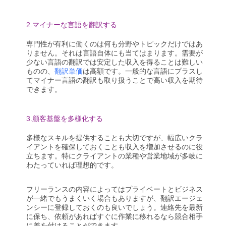
2.マイナーな言語を翻訳する
専門性が有利に働くのは何も分野やトピックだけではあ
りません。それは言語自体にも当てはまります。
需要が
少ない言語の翻訳では安定した収入を得ることは難しい
ものの、
翻訳単価
は高額です。一般的な
言語にプラスし
てマイナー言語の翻訳も取り扱うことで高い収入を期待
できます。
3.顧客基盤を多様化する
多様なスキルを提供することも大切ですが、幅広いクラ
イアントを確保しておくことも収入を増加させるのに役
立ちます。特にクライアントの業種や営業地域が多岐に
わたっていれば理想的です。
フリーランスの内容によってはプライベートとビジネス
が一緒でもうまくいく場合もありますが、翻訳エージェ
ンシーに登録しておくのも良いでしょう。連絡先を最新
に保ち、依頼があればすぐに作業に移れるなら競合相手
に差を付けることができます。