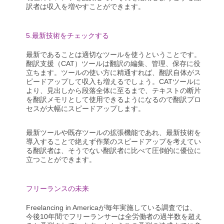
訳者は収入を増やすことができます。
5.最新技術をチェックする
最新であることは適切なツールを使うということです。
翻訳支援（CAT）ツールは翻訳の編集、管理、保存に役
立ちます。ツールの使い方に精通すれば、翻訳自体がス
ピードアップして収入も増えるでしょう。CATツールに
より、見出しから段落全体に至るまで、テキストの断片
を翻訳メモリとして使用できるようになるので翻訳プロ
セスが大幅にスピードアップします。
最新ツールや既存ツールの拡張機能であれ、最新技術を
導入することで絶えず作業のスピードアップを考えてい
る翻訳者は、そうでない翻訳者に比べて圧倒的に優位に
立つことができます。
フリーランスの未来
Freelancing in Americaが毎年実施している調査では、
今後10年間でフリーランサーは全労働者の過半数を超え