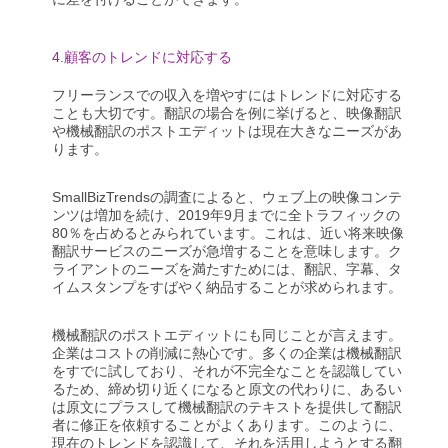
4.顧客のトレンドに対応する
フリーランスでの収入を増やすにはトレンドに対応する
ことも大切です。翻訳の場合を例に挙げると、映像翻訳
や機械翻訳のポストエディットは現在大きなニーズがあ
ります。
SmallBizTrendsの調査によると、ウェブ上の映像コンテ
ンツは増加を続け、2019年9月までに全トラフィックの
80％を占めるとみられています。これは、近い将来映像
翻訳サービスのニーズが急増することを意味します。ク
ライアントのニーズを満たすためには、翻訳、字幕、タ
イムスタンプをすばやく納品することが求められます。
機械翻訳のポストエディットにも同じことが言えます。
企業はコストの削減に熱心です。多くの企業は機械翻訳
をすでに試しており、それが不完全なことを認識してい
るため、締め切り近くになると原文の代わりに、あるい
は原文にプラスして機械翻訳のテキストを提供して翻訳
者に修正を依頼することがよくあります。このように、
現在のトレンドを認識して、それを活用しようとする翻