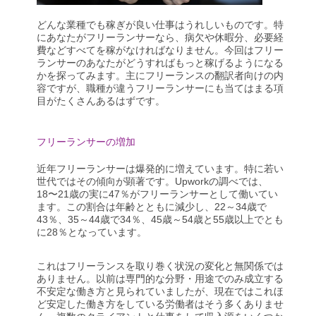
どんな業種でも稼ぎが良い仕事はうれしいものです。特
にあなたがフリーランサーなら、病欠や休暇分、必要経
費などすべてを稼がなければなりません。今回はフリー
ランサーのあなたがどうすればもっと稼げるようになる
かを探ってみます。主にフリーランスの翻訳者向けの内
容ですが、職種が違うフリーランサーにも当てはまる項
目がたくさんあるはずです。
フリーランサーの増加
近年フリーランサーは爆発的に増えています。特に若い
世代ではその傾向が顕著です。Upworkの調べでは、
18〜21歳の実に47％がフリーランサーとして働いてい
ます。この割合は年齢とともに減少し、22～34歳で
43％、35～44歳で34％、45歳～54歳と55歳以上でとも
に28％となっています。
これはフリーランスを取り巻く状況の変化と無関係では
ありません。以前は専門的な分野・用途でのみ成立する
不安定な働き方と見られていましたが、現在ではこれほ
ど安定した働き方をしている労働者はそう多くありませ