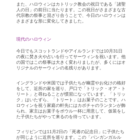
また、ハロウィンはカトリック教会の祝日である「諸聖
人の日」の前日に当たります。この祝日がさまざまな古
代宗教の祭事と混ざり合うことで、今日のハロウィンは
さまざまな形に変化してきました。
現代のハロウィン
今日でもスコットランドやアイルランドでは10月31日
の夜に焚き火や占いを行ってサーウィンを祝います。他
の国ではこの祭事は大きく変わりましたが、多くにはオ
リジナルのサーウィンの名残りがあります。
イングランドや米国では子供たちが幽霊やお化けの格好
をして、近所の家を巡り、戸口で「トリック・オア・ト
リート」と尋ねることが慣習になっています。「トリッ
ク」はいたずら、「トリート」はお菓子のことです。ハ
ロウィンを祝う家庭の軒先にはカボチャのランタンが飾
られ、家主はお菓子をボウル一杯に用意して、仮装をし
た子供たちがやって来るのを待っています。
フィリピンでは11月2日の「死者の記念日」に子供たち
が同じように近所を巡ります。この「パンガンガルル