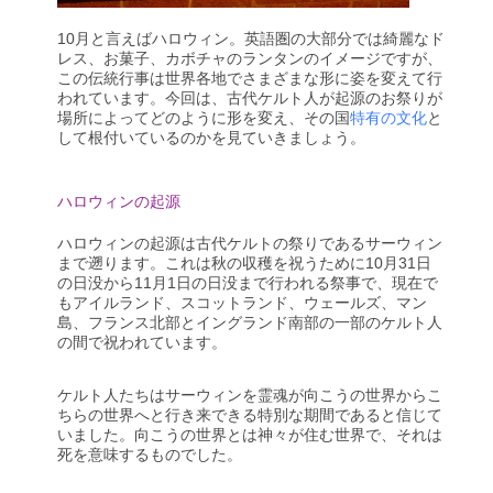
10月と言えばハロウィン。英語圏の大部分では綺麗なド
レス、お菓子、カボチャのランタンのイメージですが、
この伝統行事は世界各地でさまざまな形に姿を変えて行
われています。
今回は、古代ケルト人が起源のお祭りが
場所によってどのように形を変え、その国
特有の文化
と
して根付いているのかを見ていきましょう。
ハロウィンの起源
ハロウィンの起源は古代ケルトの祭りであるサーウィン
まで遡ります。これは秋の収穫を祝うために10月31日
の日没から11月1日の日没まで行われる祭事で、現在で
もアイルランド、スコットランド、ウェールズ、マン
島、フランス北部とイングランド南部の一部のケルト人
の間で祝われています。
ケルト人たちはサーウィンを霊魂が向こうの世界からこ
ちらの世界へと行き来できる特別な期間であると信じて
いました。向こうの世界とは神々が住む世界で、それは
死を意味するものでした。