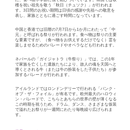
穫を祝い祖先を敬う「秋日（チュソク）」が行われま
す。3日間のお祝い期間は日頃の感謝や先祖への敬意を
表し、家族とともに過ごす時間になっています。
中国と香港では旧暦の7月7日から1か月にわたって「中
元」と呼ばれる祭りが行われます。食べ物は祭りの主要
な要素ですが、（食べ物をお供えするだけでなく）霊を
楽しませるためのパレードやオペラなども行われます。
ネパールの「ガイジャトラ（牛祭り）」では、この1年
で家族を亡くした遺族たちにより、故人の魂を天国へと
導くとされる牛（または牛の扮装をした子供たち）が参
加するパレードが行われます。
アイルランドではロンドンデリーで行われる「バンク・
オブ・ザ・フォイル」が有名です。欧州最大のハロウィ
ン・パレードで、こちらとあちらの世界の壁が薄くなる
この時期を祝うため、ドラム、ダンス、さまざまな仮装
で溢れたお祭りが一週間にわたり毎晩繰り広げられま
す。