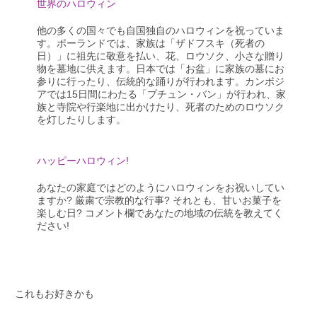
世界のハロウィン
他の多くの国々でも自国独自のハロウィンを祝っていま
す。ポーランドでは、家族は「ザドフスキ（死者の
日）」に祖先に敬意を払い、花、ロウソク、小さな贈り
物を墓地に供えます。日本では「お盆」に家族の墓にお
参りに行ったり、伝統的な踊りが行われます。カンボジ
アでは15日間にわたる「プチュン・バン」が行われ、家
族と寺院や行楽地に出かけたり、死者のためのロウソク
を灯したりします。
ハッピーハロウィン!
あなたの家庭ではどのようにハロウィンをお祝いしてい
ますか? 厳粛で宗教的な行事? それとも、甘いお菓子を
楽しむ日? コメント欄であなたの地域の伝統を教えてく
ださい!
これもお好きかも