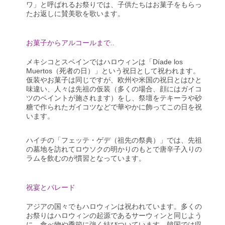
ワ」と呼ばれるお祭りでは、子供たちはお菓子をもらっ
たお返しに賛美歌を歌います。
お菓子からアルコールまで..
メキシコとスペインではハロウィンは「Díade los
Muertos（死者の日）」という祝日として祝われます。
仮装やお菓子は同じですが、欧州や米国の祝日とはひと
味違い、人々は先祖の仮装（多くの場合、顔にはガイコ
ツのペイントが施されます）をし、祭壇をテキーラや砂
糖で作られたガイコツなどで華やかに飾ってこの日を祝
います。
ハイチの「フェッテ・ゲデ（祖先の祭典）」では、先祖
の墓地を訪れてロウソクの明かりのもとで唐辛子入りの
ラムを飲むのが慣習となっています。
祝宴とパレード
アジアの国々でもハロウィンは祝われています。多くの
お祭りはハロウィンの起源であるサーウィンと同じよう
に、食べ物や季節に強く結びついています。韓国では収